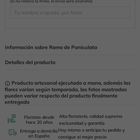
(Si no rellena la firma, el envío será anónimo)
Información sobre Ramo de Paniculata
Detalles del producto
Producto artesanal ejecutado a mano, además las
info_outline
flores varían según temporada, las fotos mostradas
pueden variar respecto del producto finalmente
entregado
Alta floristería, calidad suprema
Floristas desde
hace 20 años
exclusividad y garantía
Hoy mismo o anticipa tu pedido y
Entrega a domicilio
en España
consigue el mejor precio