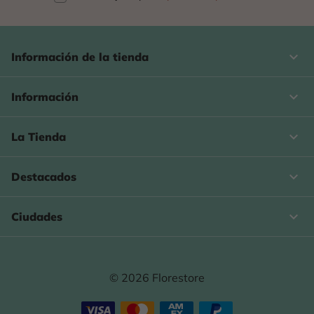
keyboard_arrow_down
Información de la tienda

Información

La Tienda

Destacados

Ciudades
© 2026 Florestore