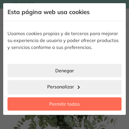

935 955 525
Español

Esta página web usa cookies


Inicio
Regalar Flores
Ramos de Flores
Ramo de Paniculata
Usamos cookies propias y de terceros para mejorar
Ramo de Paniculata
su experiencia de usuario y poder ofrecer productos
y servicios conforme a sus preferencias.
Denegar
Personalizar
chevron_right
Permitir todas