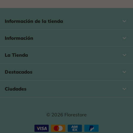
keyboard_arrow_down
Información de la tienda

Información

La Tienda

Destacados

Ciudades
© 2026 Florestore