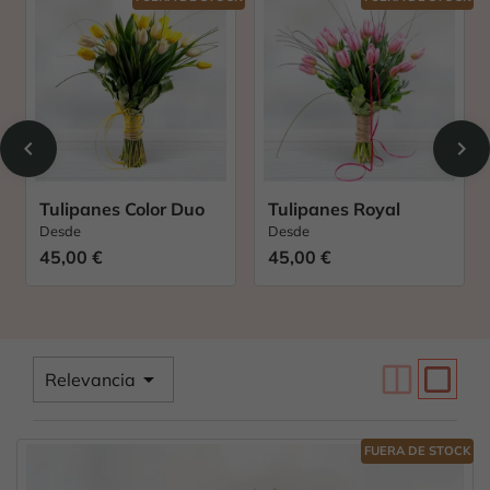
chevron_left
chevron_right
Tulipanes Royal
Tulipanes Mix
Desde
Desde
45,00 €
49,00 €
check_box_outline_blank

Relevancia
FUERA DE STOCK