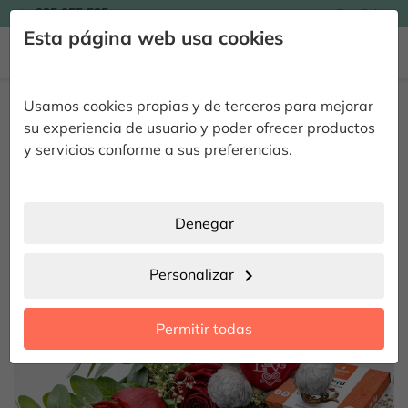

935 955 525
Español

Esta página web usa cookies


Inicio
Regalar Flores
Pack Floral
Pack 3 Rosas con Bombones y
Usamos cookies propias y de terceros para mejorar
Peluche
su experiencia de usuario y poder ofrecer productos
Pack 3 Rosas con Bombones y
y servicios conforme a sus preferencias.
Peluche
¡EN OFERTA!
Denegar
Personalizar
chevron_right
Permitir todas