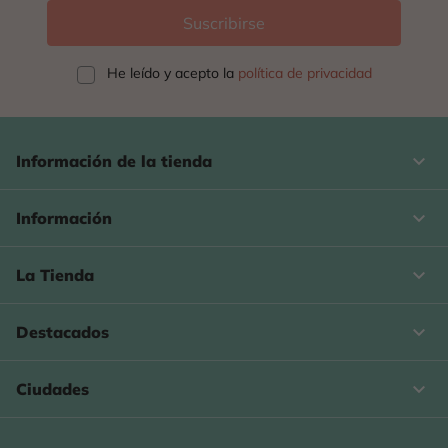
He leído y acepto la
política de privacidad
keyboard_arrow_down
Información de la tienda

Información

La Tienda

Destacados

Ciudades