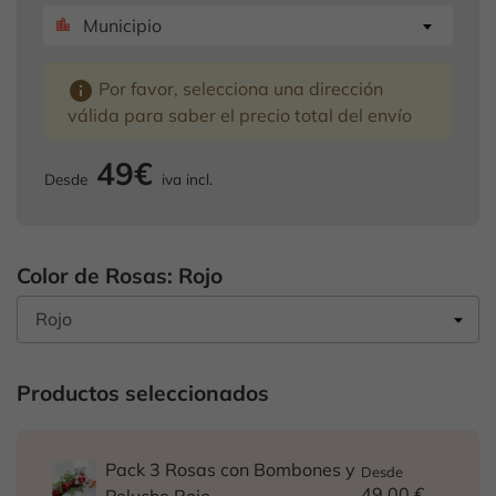
Municipio
location_city
info
Por favor, selecciona una dirección
válida para saber el precio total del envío
49€
Desde
iva incl.
Color de Rosas: Rojo
Productos seleccionados
Pack 3 Rosas con Bombones y
Desde
49,00 €
Peluche Rojo