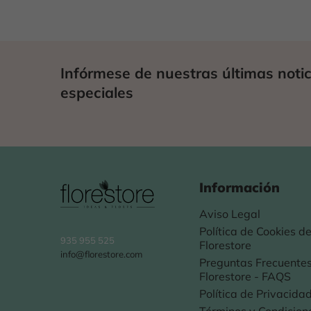
Infórmese de nuestras últimas notic
especiales
Información
Aviso Legal
Política de Cookies d
935 955 525
Florestore
info@florestore.com
Preguntas Frecuentes
Florestore - FAQS
Política de Privacida