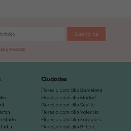
a de privacidad
s
Ciudades
Flores a domicilio Barcelona
lio
Flores a domicilio Madrid
di
Flores a domicilio Sevilla
entín
Flores a domicilio Valencia
la Madre
Flores a domicilio Zaragoza
idad a
Flores a domicilio Bilbao