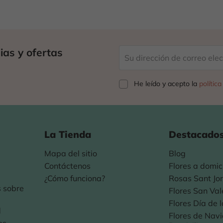
ias y ofertas
He leído y acepto la
polític
La Tienda
Destacado
Mapa del sitio
Blog
e
Contáctenos
Flores a domici
¿Cómo funciona?
Rosas Sant Jor
 sobre
Flores San Val
Flores Día de 
d
Flores de Nav