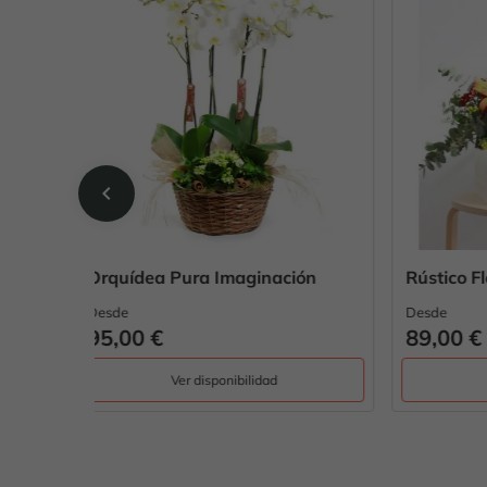
chevron_left
ción
Rústico Flowers & osito
Montr
Desde
Desde
89,00 €
59,0
Ver disponibilidad