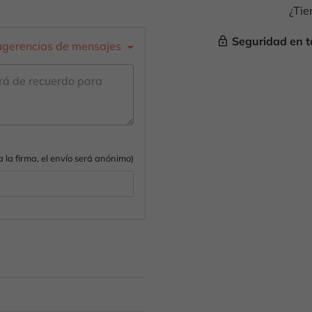
¿Tie
Seguridad en t
lock_outline
ugerencias de mensajes
na la firma, el envío será anónimo)