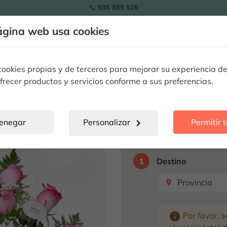
935 955 525

ágina web usa cookies
Tulipanes
Flores
Plantas
Ocasiones Especiales
Flo
Rosa
okies propias y de terceros para mejorar su experiencia de
frecer productos y servicios conforme a sus preferencias.
Centro Bebé
enegar
Personalizar
chevron_right
Permitir 
Seleccione destino p
1
Destino
Provincia
place
info
Por favor, s