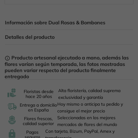
Información sobre Dual Rosas & Bombones
Detalles del producto
Producto artesanal ejecutado a mano, además las
info_outline
flores varían según temporada, las fotos mostradas
pueden variar respecto del producto finalmente
entregado
Alta floristería, calidad suprema
Floristas desde
hace 20 años
exclusividad y garantía
Hoy mismo o anticipa tu pedido y
Entrega a domicilio
en España
consigue el mejor precio
Seleccionadas en los mejores
Flores frescas,
calidad superior
mercados de flores del mundo
Con tarjeta, Bizum, PayPal, Amex y
Pagos
seguros