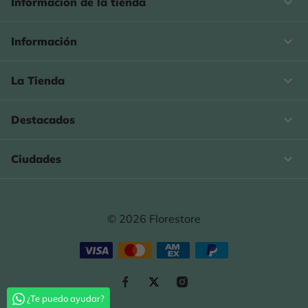
keyboard_arrow_down
Información de la tienda

Información

La Tienda

Destacados

Ciudades
© 2026 Florestore
¿Te puedo ayudar?