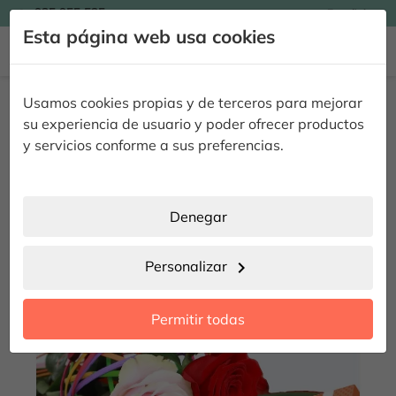

935 955 525
Español

Esta página web usa cookies


Inicio
Regalar Flores
Ramos de Rosas
Dual Rosas & Bombones
Usamos cookies propias y de terceros para mejorar
Dual Rosas & Bombones
su experiencia de usuario y poder ofrecer productos
y servicios conforme a sus preferencias.
FUERA DE STOCK
Denegar
Personalizar
chevron_right
Permitir todas