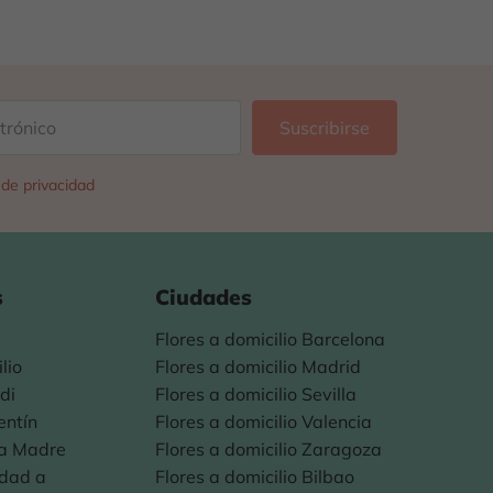
a de privacidad
s
Ciudades
Flores a domicilio Barcelona
lio
Flores a domicilio Madrid
di
Flores a domicilio Sevilla
entín
Flores a domicilio Valencia
la Madre
Flores a domicilio Zaragoza
idad a
Flores a domicilio Bilbao