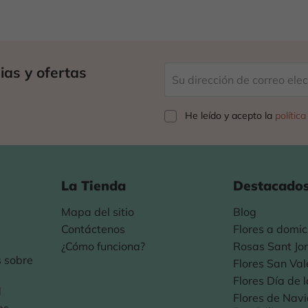
ias y ofertas
He leído y acepto la
polític
La Tienda
Destacado
Mapa del sitio
Blog
e
Contáctenos
Flores a domici
¿Cómo funciona?
Rosas Sant Jor
 sobre
Flores San Val
Flores Día de 
d
Flores de Nav