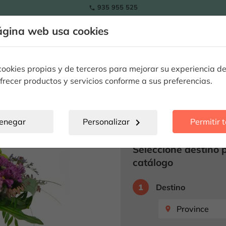
935 955 525

ágina web usa cookies
Tulipanes
Flores
Plantas
Ocasiones Especiales
Flo
eddy
okies propias y de terceros para mejorar su experiencia de
frecer productos y servicios conforme a sus preferencias.
Bouquet Var
FUERA DE STOCK
enegar
Personalizar
chevron_right
Permitir 
Producto no disp
Seleccione destino 
catálogo
1
Destino
place