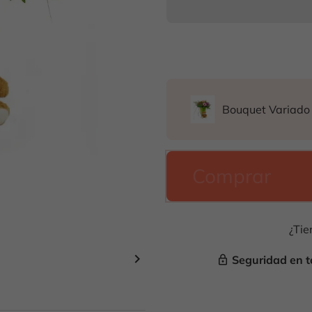
Bouquet Variado
Comprar
¿Tie

Seguridad en t
lock_outline