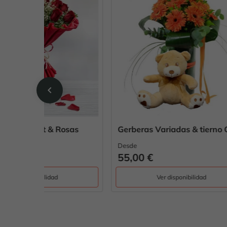
chevron_left
osas
Gerberas Variadas & tierno OSITO
Desde
Desde
55,00 €
59,0
Ver disponibilidad