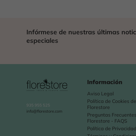
Infórmese de nuestras últimas notic
especiales
Información
Aviso Legal
Política de Cookies d
935 955 525
Florestore
info@florestore.com
Preguntas Frecuentes
Florestore - FAQS
Política de Privacida