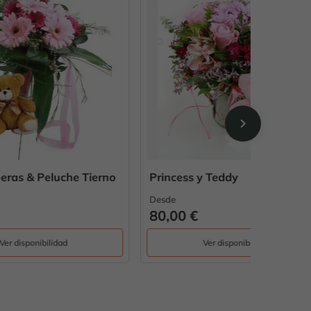
chevron_right
Tierno
Princess y Teddy
Margari
Desde
Desde
80,00 €
55,00 
Ver disponibilidad