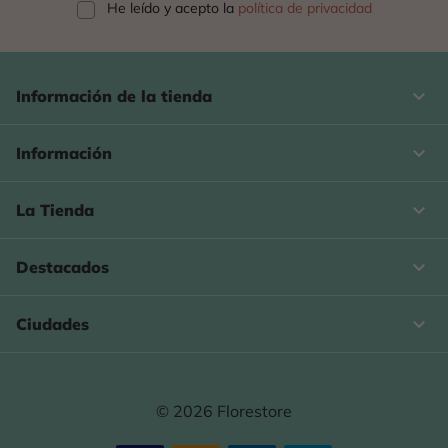
He leído y acepto la
política de privacidad
keyboard_arrow_down
Información de la tienda

Información

La Tienda

Destacados

Ciudades
© 2026 Florestore