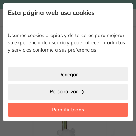

935 955 525
Español

Esta página web usa cookies


Inicio
Regalar Flores
Pack Floral
Rosas & Peluche Enamorado
Usamos cookies propias y de terceros para mejorar
Rosas & Peluche Enamorado
su experiencia de usuario y poder ofrecer productos
y servicios conforme a sus preferencias.
Denegar
Personalizar
chevron_right
Permitir todas