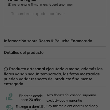
(Si no rellena la firma, el envío será anónimo)
Información sobre Rosas & Peluche Enamorado
Detalles del producto
Producto artesanal ejecutado a mano, además las
info_outline
flores varían según temporada, las fotos mostradas
pueden variar respecto del producto finalmente
entregado
Alta floristería, calidad suprema
Floristas desde
hace 20 años
exclusividad y garantía
Hoy mismo o anticipa tu pedido y
Entrega a domicilio