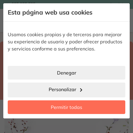

935 955 525
Español

Esta página web usa cookies


Usamos cookies propias y de terceros para mejorar
Home
Enviar flores a domicilio
Navarra
su experiencia de usuario y poder ofrecer productos
Selecciona destino y fecha de entrega
y servicios conforme a sus preferencias.
search
Navarra
place
Denegar
Tulebras
location_city
Personalizar
chevron_right
date_range
Permitir todas