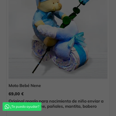
Moto Bebé Nene
69,00 €
Original regalo para nacimiento de niño enviar a
Algarrobo Peluche, pañales, mantita, babero
¿Te puedo ayudar?