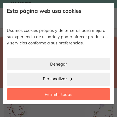

935 955 525
Español

Esta página web usa cookies


Usamos cookies propias y de terceros para mejorar
Home
Enviar flores a domicilio
Málaga
su experiencia de usuario y poder ofrecer productos
Selecciona destino y fecha de entrega
y servicios conforme a sus preferencias.
search
Málaga
place
Denegar
Algarrobo
location_city
Personalizar
chevron_right
date_range
Permitir todas