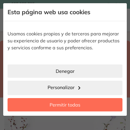

935 955 525
Español

Esta página web usa cookies


Usamos cookies propias y de terceros para mejorar
Home
Enviar flores a domicilio
Granada
su experiencia de usuario y poder ofrecer productos
Selecciona destino y fecha de entrega
y servicios conforme a sus preferencias.
search
Granada
place
Denegar
Sorvilán
location_city
Personalizar
chevron_right
date_range
Permitir todas