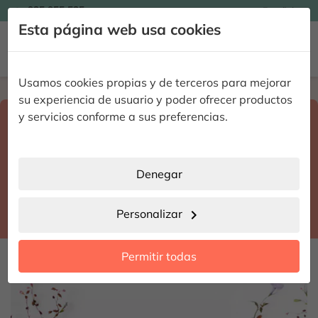

935 955 525
Español

Esta página web usa cookies


Usamos cookies propias y de terceros para mejorar
Home
Enviar flores a domicilio
Cáceres
su experiencia de usuario y poder ofrecer productos
Selecciona destino y fecha de entrega
y servicios conforme a sus preferencias.
search
Cáceres
place
Denegar
Membrío
location_city
Personalizar
chevron_right
date_range
Permitir todas