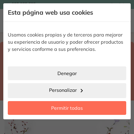

935 955 525
Español

Esta página web usa cookies


Usamos cookies propias y de terceros para mejorar
Home
Enviar flores a domicilio
Cáceres
su experiencia de usuario y poder ofrecer productos
Selecciona destino y fecha de entrega
y servicios conforme a sus preferencias.
search
Cáceres
place
Denegar
La Granja
location_city
Personalizar
chevron_right
date_range
Permitir todas