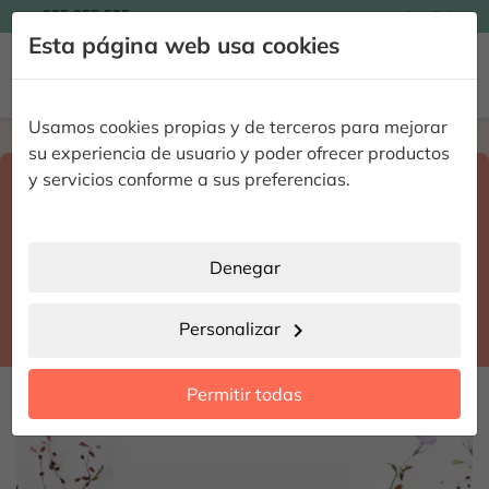

935 955 525
Español

Esta página web usa cookies


Usamos cookies propias y de terceros para mejorar
Home
Enviar flores a domicilio
Barcelona
su experiencia de usuario y poder ofrecer productos
Selecciona destino y fecha de entrega
y servicios conforme a sus preferencias.
search
Barcelona
place
Denegar
Sant Llorenç d'Hortons
location_city
Personalizar
chevron_right
date_range
Permitir todas