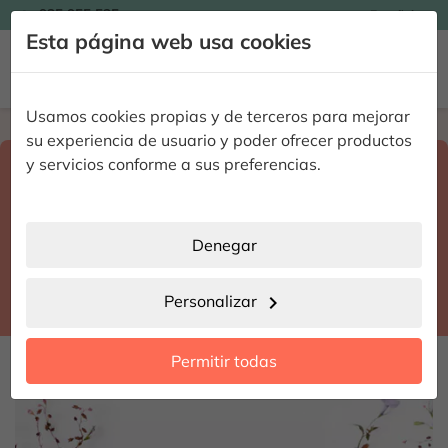

935 955 525
Español

Esta página web usa cookies


Usamos cookies propias y de terceros para mejorar
Home
Enviar flores a domicilio
Alicante
su experiencia de usuario y poder ofrecer productos
Selecciona destino y fecha de entrega
y servicios conforme a sus preferencias.
search
Alicante
place
Denegar
Benimantell
location_city
Personalizar
chevron_right
date_range
Permitir todas