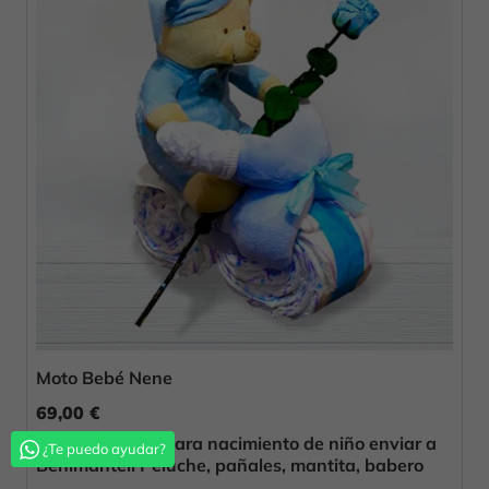
Moto Bebé Nene
69,00 €
Original regalo para nacimiento de niño enviar a
¿Te puedo ayudar?
Benimantell Peluche, pañales, mantita, babero