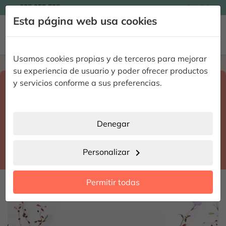

935 955 525
Español

Esta página web usa cookies


Usamos cookies propias y de terceros para mejorar
Home
Enviar flores a domicilio
Tarragona
su experiencia de usuario y poder ofrecer productos
Selecciona destino y fecha de entrega
y servicios conforme a sus preferencias.
search
Tarragona
place
Denegar
Vila-seca
location_city
Personalizar
chevron_right
date_range
Permitir todas