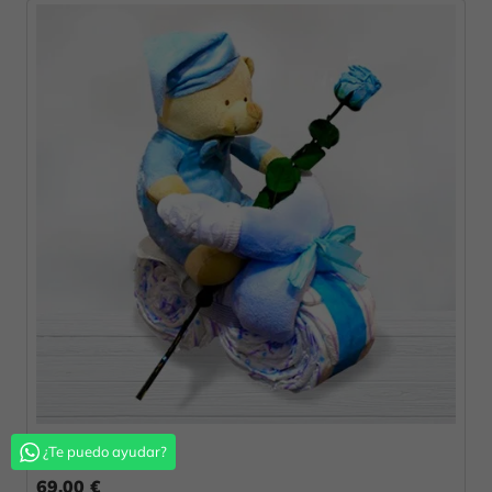
Moto Bebé Nene
¿Te puedo ayudar?
69,00 €