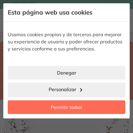

935 955 525
Español

Esta página web usa cookies


Usamos cookies propias y de terceros para mejorar
Home
Enviar flores a domicilio
Madrid
su experiencia de usuario y poder ofrecer productos
Selecciona destino y fecha de entrega
y servicios conforme a sus preferencias.
search
Madrid
place
Denegar
Madrid
location_city
Personalizar
chevron_right
date_range
Permitir todas