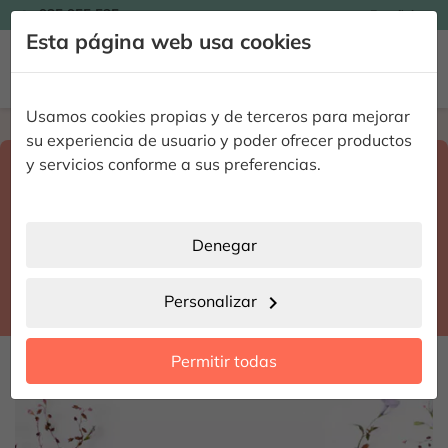

935 955 525
Español

Esta página web usa cookies


Usamos cookies propias y de terceros para mejorar
Home
Enviar flores a domicilio
Madrid
su experiencia de usuario y poder ofrecer productos
Selecciona destino y fecha de entrega
y servicios conforme a sus preferencias.
search
Madrid
place
Denegar
Madrid
location_city
Personalizar
chevron_right
date_range
Permitir todas