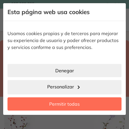

935 955 525
Español

Esta página web usa cookies


Usamos cookies propias y de terceros para mejorar
Home
Enviar flores a domicilio
Madrid
su experiencia de usuario y poder ofrecer productos
Selecciona destino y fecha de entrega
y servicios conforme a sus preferencias.
search
Madrid
place
Denegar
Madrid
location_city
Personalizar
chevron_right
date_range
Permitir todas