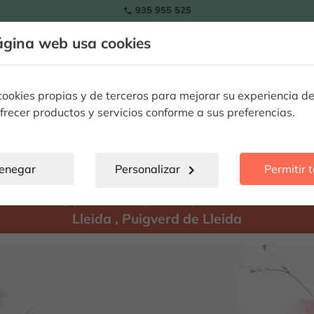
935 955 525

ágina web usa cookies
Tulipanes
Flores
Plantas
Ocasiones Especiales
Flore
okies propias y de terceros para mejorar su experiencia de
frecer productos y servicios conforme a sus preferencias.
Puigverd de Lleida
location_city
enegar
Personalizar
chevron_right
Permitir 
Hay
productos disponibles para enviar a:
Lleida
,
Puigverd de Lleida