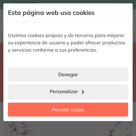

935 955 525
Español

Esta página web usa cookies


Usamos cookies propias y de terceros para mejorar
Home
Enviar flores a domicilio
Girona
su experiencia de usuario y poder ofrecer productos
Selecciona destino y fecha de entrega
y servicios conforme a sus preferencias.
search
Girona
place
Denegar
Castelló dEmpúries
location_city
Personalizar
chevron_right
date_range
Permitir todas