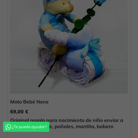
Moto Bebé Nene
69,00 €
Original regalo para nacimiento de niño enviar a
Benicarló Peluche, pañales, mantita, babero
¿Te puedo ayudar?