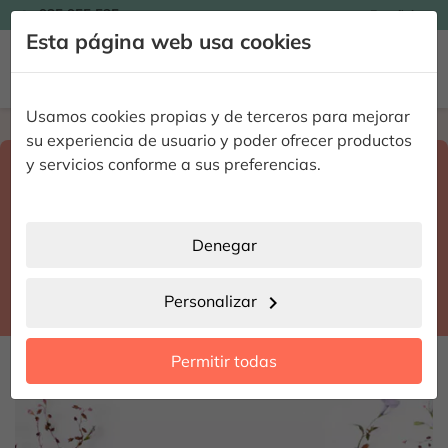

935 955 525
Español

Esta página web usa cookies


Usamos cookies propias y de terceros para mejorar
Home
Enviar flores a domicilio
Castellón
su experiencia de usuario y poder ofrecer productos
Selecciona destino y fecha de entrega
y servicios conforme a sus preferencias.
search
Castellón
place
Denegar
Benicarló
location_city
Personalizar
chevron_right
date_range
Permitir todas