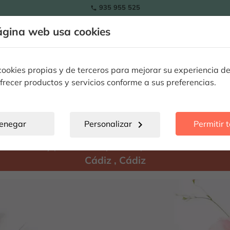
935 955 525

ágina web usa cookies
Tulipanes
Flores
Plantas
Ocasiones Especiales
Flore
okies propias y de terceros para mejorar su experiencia de
frecer productos y servicios conforme a sus preferencias.
Cádiz
location_city
enegar
Personalizar
chevron_right
Permitir 
Hay
productos disponibles para enviar a:
Cádiz
,
Cádiz