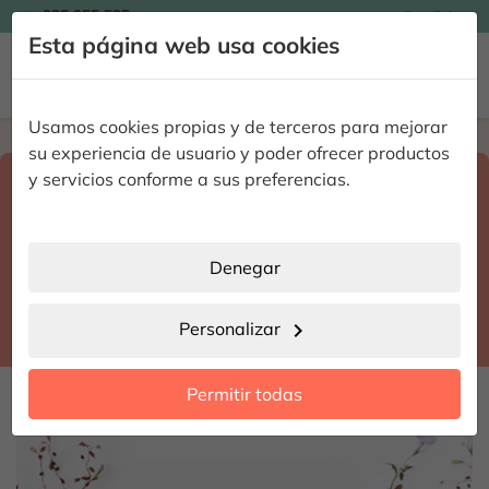

935 955 525
Español

Esta página web usa cookies


Usamos cookies propias y de terceros para mejorar
Home
Enviar flores a domicilio
Barcelona
su experiencia de usuario y poder ofrecer productos
Selecciona destino y fecha de entrega
y servicios conforme a sus preferencias.
search
Barcelona
place
Denegar
Sant Andreu de la Barca
location_city
Personalizar
chevron_right
date_range
Permitir todas