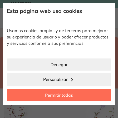

935 955 525
Español

Esta página web usa cookies


Usamos cookies propias y de terceros para mejorar
Home
Enviar flores a domicilio
Barcelona
su experiencia de usuario y poder ofrecer productos
Selecciona destino y fecha de entrega
y servicios conforme a sus preferencias.
search
Barcelona
place
Denegar
Lliçà d'Amunt
location_city
Personalizar
chevron_right
date_range
Permitir todas