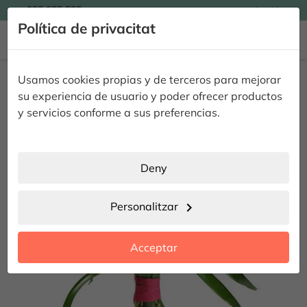

935 955 525
Catalán

Política de privacitat


Inici
Flors
Rams de Flors
Bouquet Bosc & Roses
Usamos cookies propias y de terceros para mejorar
Bouquet Bosc & Roses
su experiencia de usuario y poder ofrecer productos
y servicios conforme a sus preferencias.
Deny
Personalitzar
chevron_right
Acceptar