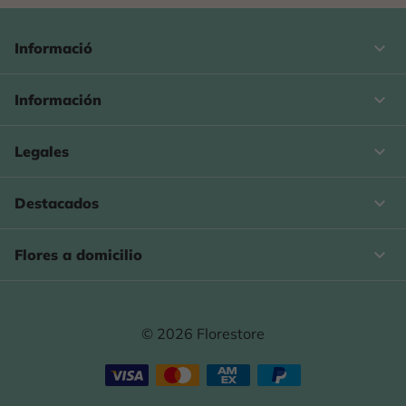
keyboard_arrow_down
Informació

Información

Legales

Destacados

Flores a domicilio
© 2026 Florestore