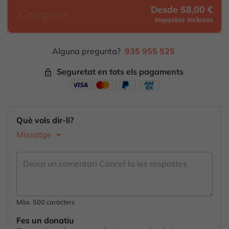
Desde 58,00 €
Comprar
Impostos inclosos
Alguna pregunta?
935 955 525
Seguretat en tots els pagaments
lock_outline
Què vols dir-li?
Missatge
Màx. 500 caràcters
Fes un donatiu