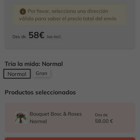
info
Por favor, selecciona una dirección
válida para saber el precio total del envío
58€
Des de
iva incl.
Tria la mida: Normal
Gran
Normal
Productos seleccionados
Bouquet Bosc & Roses
Des de
58,00 €
Normal