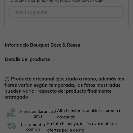
Si no empleneu la signatura, l'enviament serà anònim
Informació Bouquet Bosc & Roses
Detalls del producte
Producto artesanal ejecutado a mano, además las
info_outline
flores varían según temporada, las fotos mostradas
pueden variar respecto del producto finalmente
entregado
Alta floristeria, qualitat suprema i
Floristes durant 20
anys
garantida
En tota Espanya, inclús avui mateix, i
Lliurament a
domicili
ofertes per a demà