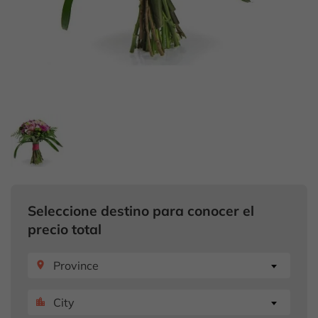
Seleccione destino para conocer el
precio total
Province
place
City
location_city