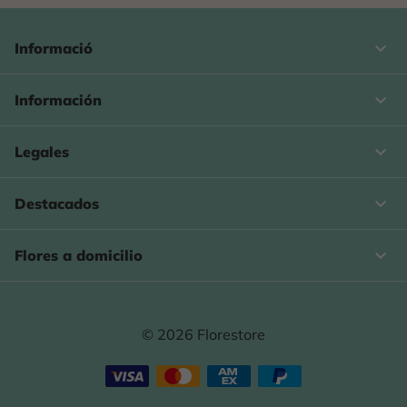
keyboard_arrow_down
Informació

Información

Legales

Destacados

Flores a domicilio
© 2026 Florestore