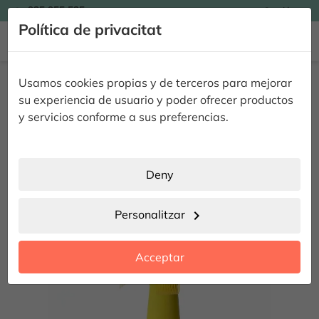

935 955 525
Catalán

Política de privacitat


Inici
Flors
Rams de Flors
Bouquet Gerberas Unicolor
Usamos cookies propias y de terceros para mejorar
Bouquet Gerberas Unicolor
su experiencia de usuario y poder ofrecer productos
y servicios conforme a sus preferencias.
Deny
Personalitzar
chevron_right
Acceptar