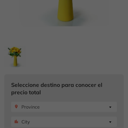
Seleccione destino para conocer el
precio total
Province
place
City
location_city