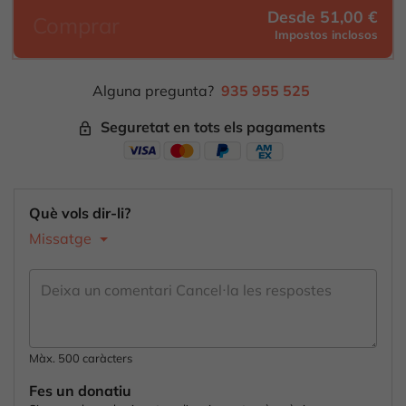
Desde 51,00 €
Comprar
Impostos inclosos
Alguna pregunta?
935 955 525
Seguretat en tots els pagaments
lock_outline
Què vols dir-li?
Missatge
Màx. 500 caràcters
Fes un donatiu