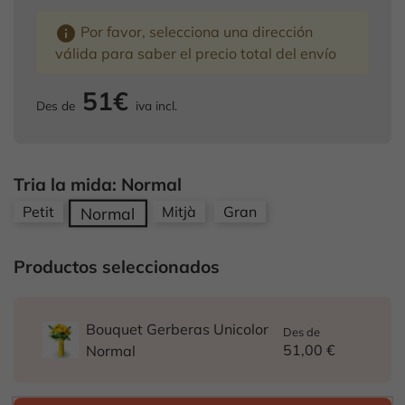
info
Por favor, selecciona una dirección
válida para saber el precio total del envío
51€
Des de
iva incl.
Tria la mida: Normal
Petit
Mitjà
Gran
Normal
Productos seleccionados
Bouquet Gerberas Unicolor
Des de
51,00 €
Normal