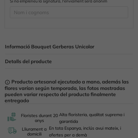
Si no empleneu la signatura, l'enviament serà anònim
Informació Bouquet Gerberas Unicolor
Detalls del producte
Producto artesanal ejecutado a mano, además las
info_outline
flores varían según temporada, las fotos mostradas
pueden variar respecto del producto finalmente
entregado
Alta floristeria, qualitat suprema i
Floristes durant 20
anys
garantida
En tota Espanya, inclús avui mateix, i
Lliurament a
domicili
ofertes per a demà