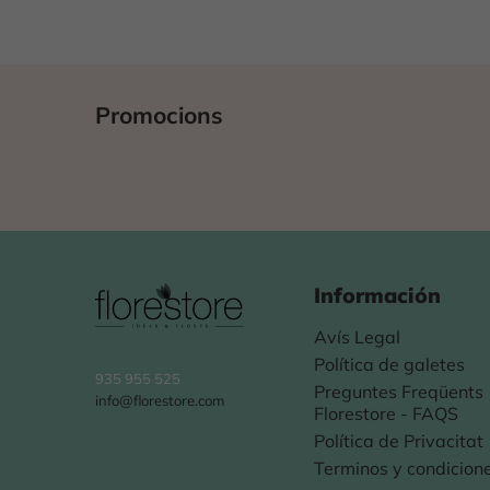
Promocions
Información
Avís Legal
Política de galetes
935 955 525
Preguntes Freqüents
info@florestore.com
Florestore - FAQS
Política de Privacitat
Terminos y condicion