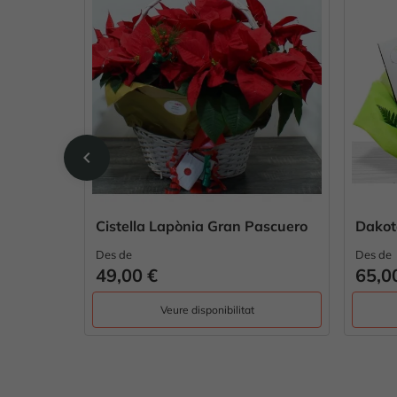
chevron_left
ia Gran Pascuero
Dakota Vi & Roses
Des de
65,00 €
sponibilitat
Veure disponibilitat