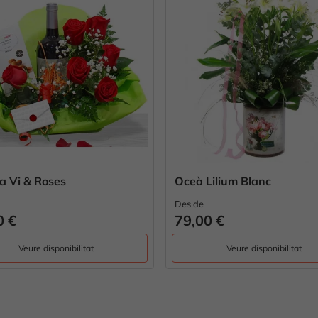
Oceà Lilium Blanc
Fantasia Lineal i
Des de
Des de
79,00 €
85,00 €
Veure disponibilitat
Veure dispo