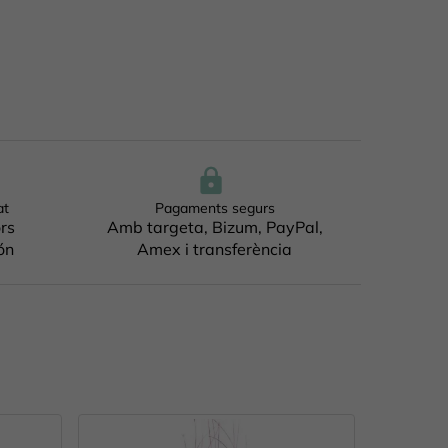
at
Pagaments segurs
ors
Amb targeta, Bizum, PayPal,
ón
Amex i transferència