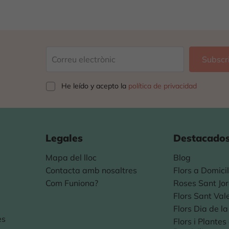
He leído y acepto la
política de privacidad
Legales
Destacado
Mapa del lloc
Blog
Contacta amb nosaltres
Flors a Domicil
Com Funiona?
Roses Sant Jor
Flors Sant Val
Flors Dia de l
es
Flors i Plante