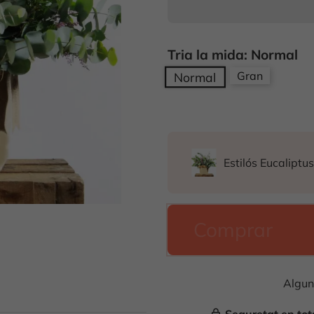
Tria la mida: Normal
Gran
Normal
Estilós Eucaliptu
Comprar
Algun