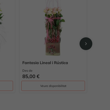
chevron_right
 Rústica
Somriures de Flors
Des de
59,00 €
nibilitat
Veure disponibilitat