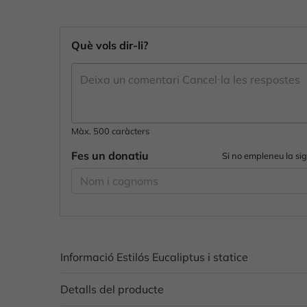
Què vols dir-li?
Màx. 500 caràcters
Fes un donatiu
Si no empleneu la si
Informació Estilós Eucaliptus i statice
Detalls del producte