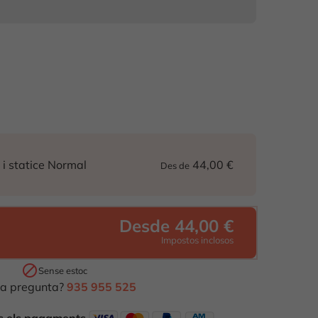
44,00 €
s i statice Normal
Des de
Desde 44,00 €
Impostos inclosos

Sense estoc
a pregunta?
935 955 525