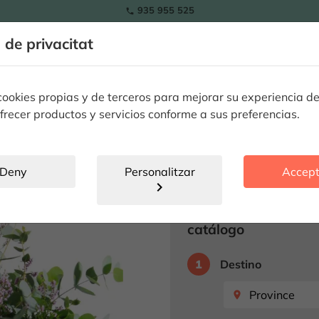
935 955 525

RAMOS
a de privacitat
ls
Tulipes
Flors
Plantes
Ocassions especials
Flor
 statice
okies propias y de terceros para mejorar su experiencia de
frecer productos y servicios conforme a sus preferencias.
Estilós Eucali
SENSE ESTOC
Deny
Personalitzar
Accept
chevron_right
Producte no disp
Seleccione destino 
catálogo
1
Destino
place