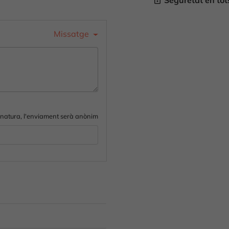
Seguretat en to
lock_outline
Missatge
gnatura, l'enviament serà anònim