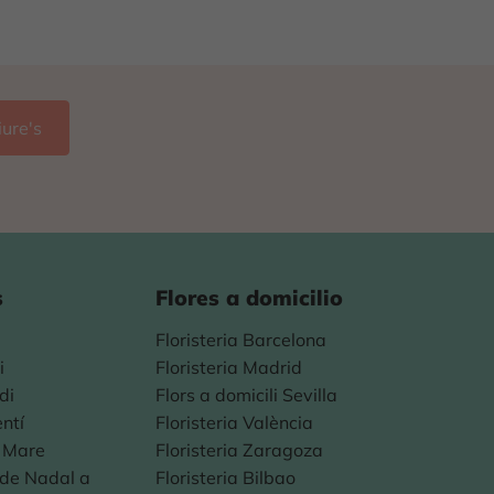
s
Flores a domicilio
Floristeria Barcelona
i
Floristeria Madrid
di
Flors a domicili Sevilla
entí
Floristeria València
a Mare
Floristeria Zaragoza
s de Nadal a
Floristeria Bilbao