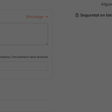
Algun
Seguretat en to
lock_outline
Missatge
gnatura, l'enviament serà anònim