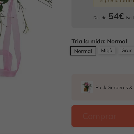
el precio total 
54€
Des de
iva i
Tria la mida: Normal
Mitjà
Gran
Normal
Pack Gerberes & 
Comprar