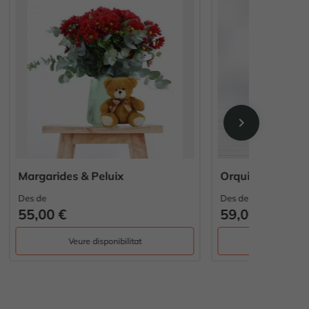
chevron_right
Orquidea Phalaenopsis & Peluix
Radiant 
Des de
Des de
59,00 €
46,00 
Veure disponibilitat