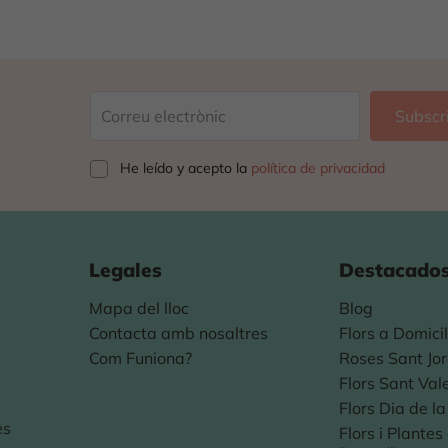
He leído y acepto la
política de privacidad
Legales
Destacado
Mapa del lloc
Blog
Contacta amb nosaltres
Flors a Domicil
Com Funiona?
Roses Sant Jor
Flors Sant Val
Flors Dia de l
es
Flors i Plante