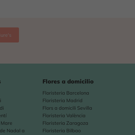
s
Flores a domicilio
Floristeria Barcelona
i
Floristeria Madrid
di
Flors a domicili Sevilla
entí
Floristeria València
a Mare
Floristeria Zaragoza
s de Nadal a
Floristeria Bilbao