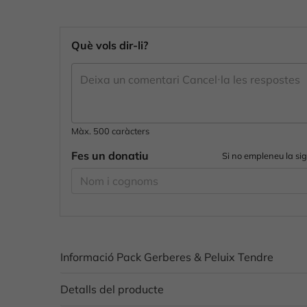
Què vols dir-li?
Màx. 500 caràcters
Fes un donatiu
Si no empleneu la si
Informació Pack Gerberes & Peluix Tendre
Detalls del producte