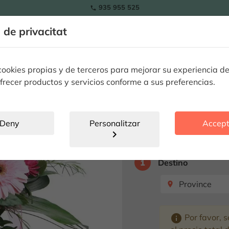
935 955 525

RAMOS
a de privacitat
ls
Tulipes
Flors
Plantes
Ocassions especials
Flor
okies propias y de terceros para mejorar su experiencia de
frecer productos y servicios conforme a sus preferencias.
Pack Gerbere
Deny
Personalitzar
Accept
chevron_right
Seleccione destino p
1
Destino
Province
place
info
Por favor, s