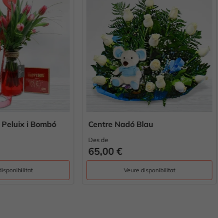
e Nadó Blau
Margarides & Peluix
Des de
0 €
55,00 €
Veure disponibilitat
Veure disponibilitat