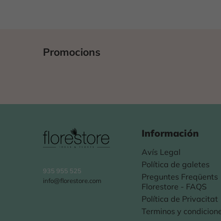
Promocions
Información
Avís Legal
Política de galetes
935 955 525
Preguntes Freqüents
info@florestore.com
Florestore - FAQS
Política de Privacitat
Terminos y condicion