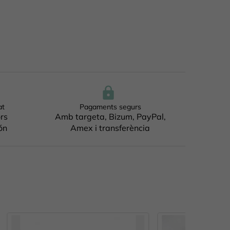
at
Pagaments segurs
ors
Amb targeta, Bizum, PayPal,
ón
Amex i transferència
SENSE ESTOC