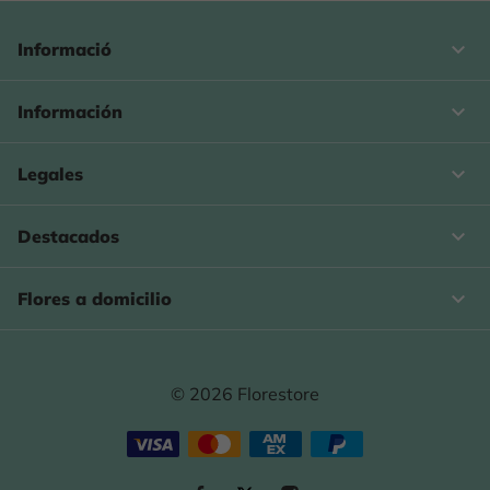
keyboard_arrow_down
Informació

Información

Legales

Destacados

Flores a domicilio
© 2026 Florestore