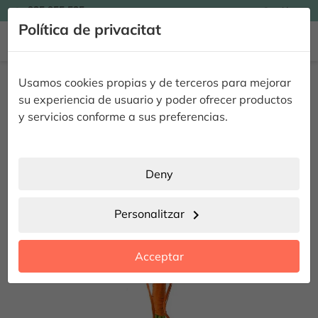

935 955 525
Catalán

Política de privacitat


Inici
Flors
Rams de Flors
Ram de Gerberes
Usamos cookies propias y de terceros para mejorar
Ram de Gerberes
su experiencia de usuario y poder ofrecer productos
y servicios conforme a sus preferencias.
Deny
Personalitzar
chevron_right
Acceptar