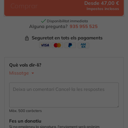
Desde 47,00 €
Comprar
Impostos inclosos

Disponibilitat immediata
Alguna pregunta?
935 955 525
Seguretat en tots els pagaments
lock_outline
Què vols dir-li?
Missatge
Màx. 500 caràcters
Fes un donatiu
Si no empleneu la signatura, l'enviament serà anònim