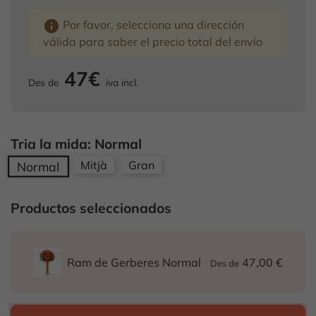
info
Por favor, selecciona una dirección
válida para saber el precio total del envío
47€
Des de
iva incl.
Tria la mida: Normal
Mitjà
Gran
Normal
Productos seleccionados
47,00 €
Ram de Gerberes Normal
Des de