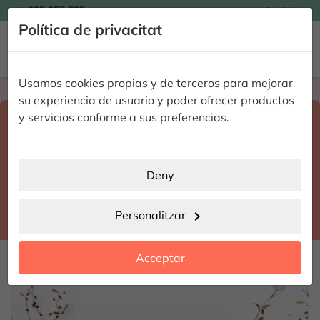

935 955 525
Catalán

Política de privacitat


Usamos cookies propias y de terceros para mejorar
Home
Enviar flores a domicilio
Barcelona
su experiencia de usuario y poder ofrecer productos
Select destination and delivery date
y servicios conforme a sus preferencias.
search
Barcelona
place
Deny
Esparreguera
location_city
Personalitzar
chevron_right
date_range
Acceptar