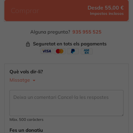
Desde 55,00 €
Comprar
Impostos inclosos
Alguna pregunta?
935 955 525
Seguretat en tots els pagaments
lock_outline
Què vols dir-li?
Missatge
Màx. 500 caràcters
Fes un donatiu