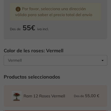
info
Por favor, selecciona una dirección
válida para saber el precio total del envío
55€
Des de
iva incl.
Color de les roses: Vermell
Productos seleccionados
55,00 €
Ram 12 Roses Vermell
Des de