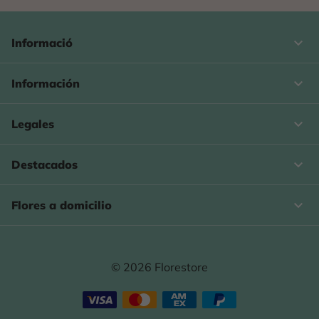
keyboard_arrow_down
Informació

Información

Legales

Destacados

Flores a domicilio
© 2026 Florestore