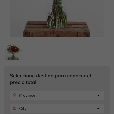
Seleccione destino para conocer el
precio total
Province
place
City
location_city