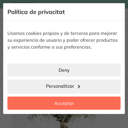

935 955 525
Catalán

Política de privacitat


Inici
Flors
Rams de Roses
Ram 12 Roses
Usamos cookies propias y de terceros para mejorar
Ram 12 Roses
su experiencia de usuario y poder ofrecer productos
y servicios conforme a sus preferencias.
Deny
Personalitzar
chevron_right
Acceptar