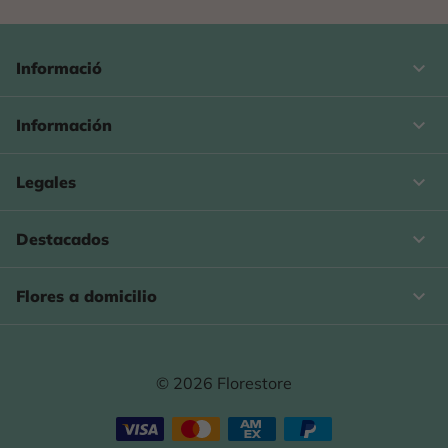
keyboard_arrow_down
Informació

Información

Legales

Destacados

Flores a domicilio
© 2026 Florestore