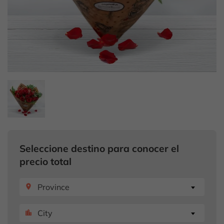
Seleccione destino para conocer el
precio total
Province
place
City
location_city