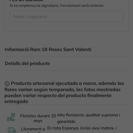
Si no empleneu la signatura, l'enviament serà anònim
Informació Ram 18 Roses Sant Valentí
Detalls del producte
Producto artesanal ejecutado a mano, además las
info_outline
flores varían según temporada, las fotos mostradas
pueden variar respecto del producto finalmente
entregado
Alta floristeria, qualitat suprema i
Floristes durant 20
anys
garantida
En tota Espanya, inclús avui mateix, i
Lliurament a