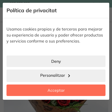

935 955 525
Catalán

Política de privacitat


Inici
Flors
Rams de Roses
Ram 18 Roses Sant Valentí
Usamos cookies propias y de terceros para mejorar
Ram 18 Roses Sant Valentí
su experiencia de usuario y poder ofrecer productos
y servicios conforme a sus preferencias.
Deny
Personalitzar
chevron_right
Acceptar