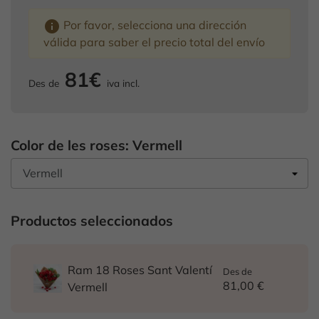
info
Por favor, selecciona una dirección
válida para saber el precio total del envío
81€
Des de
iva incl.
Color de les roses: Vermell
Productos seleccionados
Ram 18 Roses Sant Valentí
Des de
81,00 €
Vermell