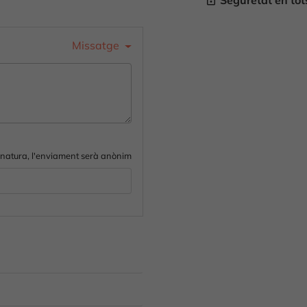
Seguretat en to
lock_outline
Missatge
gnatura, l'enviament serà anònim