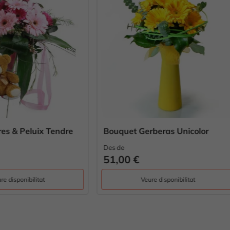
et Gerberas Unicolor
Jamaica Flowers & Peluix
Des de
0 €
69,00 €
Veure disponibilitat
Veure disponibilitat