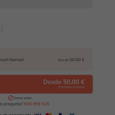
50,00 €
resh Normal
Des de
Desde 50,00 €
Impostos inclosos

Sense estoc
a pregunta?
935 955 525