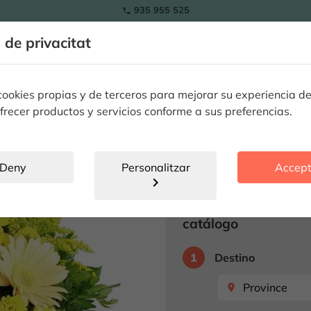
935 955 525

RAMOS
a de privacitat
ls
Tulipes
Flors
Plantes
Ocassions especials
Flor
okies propias y de terceros para mejorar su experiencia de
frecer productos y servicios conforme a sus preferencias.
Bouquet Lem
SENSE ESTOC
Deny
Personalitzar
Accept
chevron_right
Producte no disp
Seleccione destino 
catálogo
1
Destino
place