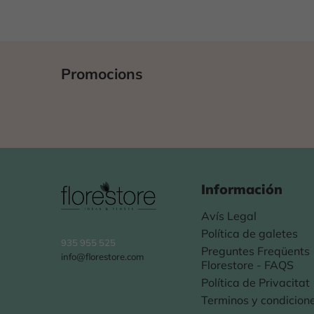
Promocions
Información
Avís Legal
Política de galetes
935 955 525
Preguntes Freqüents
info@florestore.com
Florestore - FAQS
Política de Privacitat
Terminos y condicion