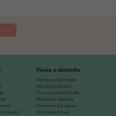
s
Flores a domicilio
Floristeria Barcelona
i
Floristeria Madrid
di
Flors a domicili Sevilla
entí
Floristeria València
a Mare
Floristeria Zaragoza
s de Nadal a
Floristeria Bilbao