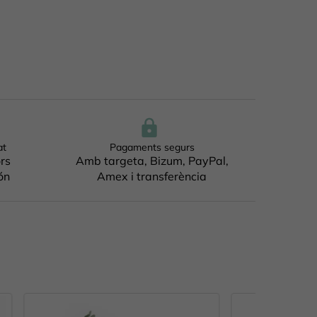
at
Pagaments segurs
ors
Amb targeta, Bizum, PayPal,
ón
Amex i transferència