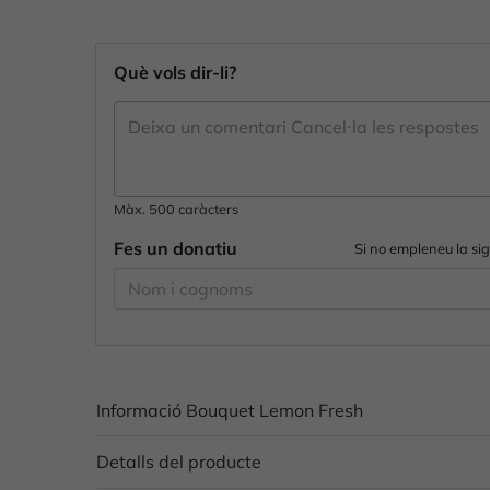
Què vols dir-li?
Màx. 500 caràcters
Fes un donatiu
Si no empleneu la si
Informació Bouquet Lemon Fresh
Detalls del producte