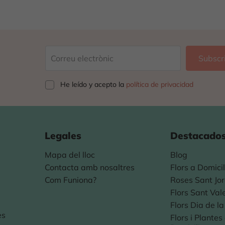
He leído y acepto la
política de privacidad
Legales
Destacado
Mapa del lloc
Blog
Contacta amb nosaltres
Flors a Domicil
Com Funiona?
Roses Sant Jor
Flors Sant Val
Flors Dia de l
es
Flors i Plante