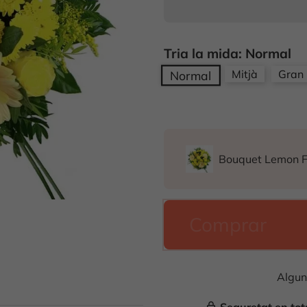
Tria la mida: Normal
Mitjà
Gran
Normal
Bouquet Lemon F
Comprar
Algun