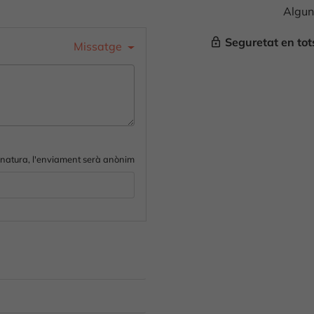
Algun
Seguretat en to
lock_outline
Missatge
gnatura, l'enviament serà anònim