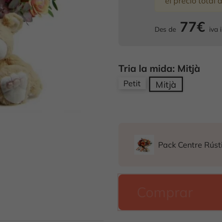
el precio total 
77€
Des de
iva i
Tria la mida: Mitjà
Petit
Mitjà
Pack Centre Rústi
Comprar