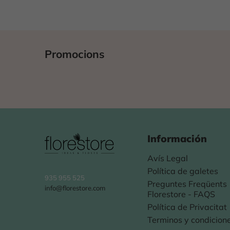
Promocions
Información
Avís Legal
Política de galetes
935 955 525
Preguntes Freqüents
info@florestore.com
Florestore - FAQS
Política de Privacitat
Terminos y condicion