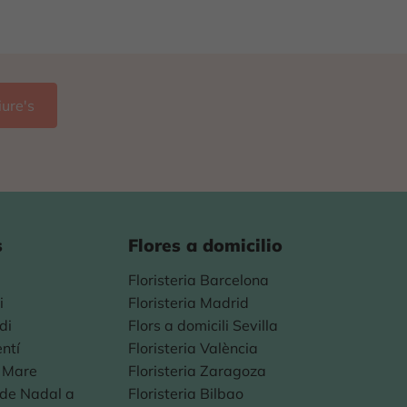
s
Flores a domicilio
Floristeria Barcelona
i
Floristeria Madrid
di
Flors a domicili Sevilla
entí
Floristeria València
a Mare
Floristeria Zaragoza
s de Nadal a
Floristeria Bilbao