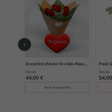
chevron_left
Encanteri d'Amor 6 o Més Roses i Cor
Pack Gerberes & Peluix Tendre
Radian
Des de
Des de
54,00 €
46,0
Veure disponibilitat