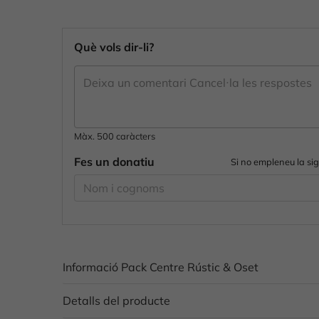
Què vols dir-li?
Màx. 500 caràcters
Fes un donatiu
Si no empleneu la si
Informació Pack Centre Rústic & Oset
Detalls del producte