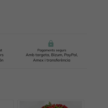
at
Pagaments segurs
ors
Amb targeta, Bizum, PayPal,
ón
Amex i transferència
SENSE ESTOC