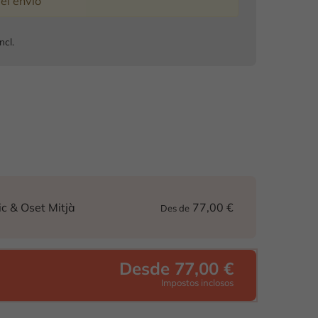
del envío
ncl.
77,00 €
c & Oset Mitjà
Des de
Desde 77,00 €
Impostos inclosos