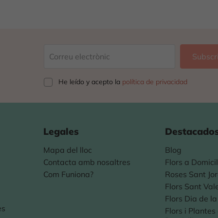
He leído y acepto la
política de privacidad
Legales
Destacado
Mapa del lloc
Blog
Contacta amb nosaltres
Flors a Domicil
Com Funiona?
Roses Sant Jor
Flors Sant Val
Flors Dia de l
es
Flors i Plante