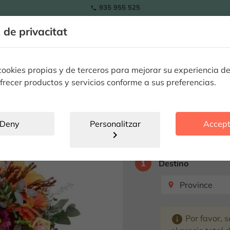
935 955 525

RAMOS
a de privacitat
ls
Tulipes
Flors
Plantes
Ocassions especials
Flor
okies propias y de terceros para mejorar su experiencia de
frecer productos y servicios conforme a sus preferencias.
Pack Centre 
Deny
Personalitzar
Accept
chevron_right
Seleccione destino p
1
Destino
Province
place
info
Por favor, s