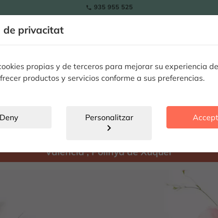
935 955 525

a de privacitat
RAMOS
Tulipes
Flors
Plantes
Ocassions especials
Flors 
okies propias y de terceros para mejorar su experiencia de
frecer productos y servicios conforme a sus preferencias.
Polinyà de Xúquer
location_city
Deny
Personalitzar
Accept
chevron_right
Hay
productes disponibles per enviar a:
Valencia
,
Polinyà de Xúquer