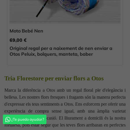
Moto Bebé Nen
69,00 €
Original regal per a naixement de nen enviar a
Otos Peluix, bolquers, manteta, baber
Tria Florestore per enviar flors a Otos
Marca la diferència a Otos amb un regal floral ple d'elegància i
bellesa. Les nostres flors fresques i fragants són la manera perfecta
d'expressar els teus sentiments a Otos. Ens esforcem per oferir una
experiència de compra sense igual, amb una àmplia varietat
d'opcions per a cada ocasió. El lliurament a domicili és la nostra
¿Te puedo ayudar?
fortalesa, pots estar segur que les teves flors arribaran en perfectes