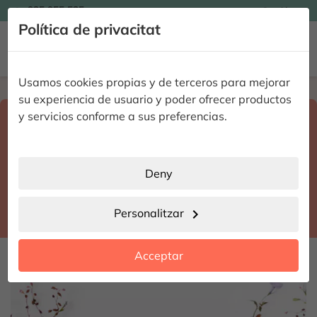

935 955 525
Catalán

Política de privacitat


Usamos cookies propias y de terceros para mejorar
Home
Enviar flores a domicilio
Valencia
su experiencia de usuario y poder ofrecer productos
Select destination and delivery date
y servicios conforme a sus preferencias.
search
Valencia
place
Deny
Otos
location_city
Personalitzar
chevron_right
date_range
Acceptar