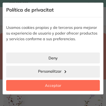

935 955 525
Catalán

Política de privacitat


Usamos cookies propias y de terceros para mejorar
Home
Enviar flores a domicilio
Valencia
su experiencia de usuario y poder ofrecer productos
Select destination and delivery date
y servicios conforme a sus preferencias.
search
Valencia
place
Deny
Montserrat
location_city
Personalitzar
chevron_right
date_range
Acceptar