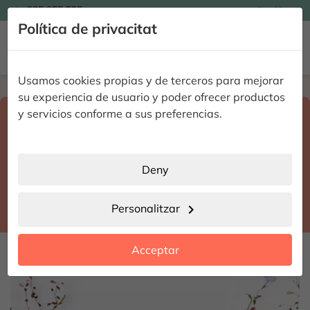

935 955 525
Catalán

Política de privacitat


Usamos cookies propias y de terceros para mejorar
Home
Enviar flores a domicilio
Valencia
su experiencia de usuario y poder ofrecer productos
Select destination and delivery date
y servicios conforme a sus preferencias.
search
Valencia
place
Deny
Carlet
location_city
Personalitzar
chevron_right
date_range
Acceptar