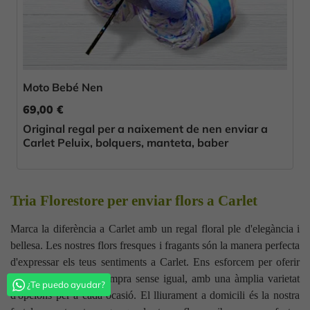
Moto Bebé Nen
69,00 €
Original regal per a naixement de nen enviar a
Carlet Peluix, bolquers, manteta, baber
Tria Florestore per enviar flors a Carlet
Marca la diferència a Carlet amb un regal floral ple d'elegància i
bellesa. Les nostres flors fresques i fragants són la manera perfecta
d'expressar els teus sentiments a Carlet. Ens esforcem per oferir
una experiència de compra sense igual, amb una àmplia varietat
¿Te puedo ayudar?
d'opcions per a cada ocasió. El lliurament a domicili és la nostra