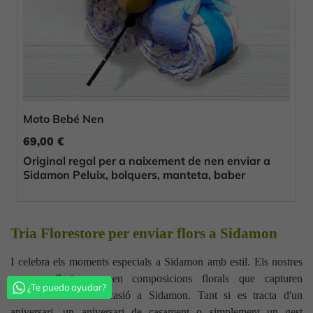
Moto Bebé Nen
69,00 €
Original regal per a naixement de nen enviar a
Sidamon Peluix, bolquers, manteta, baber
Tria Florestore per enviar flors a Sidamon
I celebra els moments especials a Sidamon amb estil. Els nostres
artesans floristes creen composicions florals que capturen
¿Te puedo ayudar?
l'essència de cada ocasió a Sidamon. Tant si es tracta d'un
aniversari, un aniversari de casament o simplement un gest