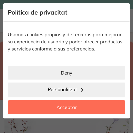

935 955 525
Catalán

Política de privacitat


Usamos cookies propias y de terceros para mejorar
Home
Enviar flores a domicilio
Lleida
su experiencia de usuario y poder ofrecer productos
Select destination and delivery date
y servicios conforme a sus preferencias.
search
Lleida
place
Deny
Sidamon
location_city
Personalitzar
chevron_right
date_range
Acceptar