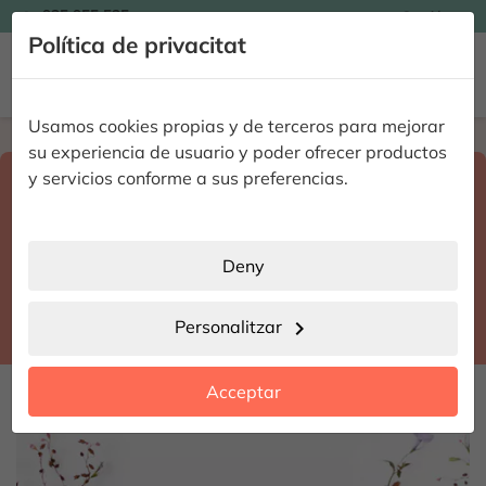

935 955 525
Catalán

Política de privacitat


Usamos cookies propias y de terceros para mejorar
Home
Enviar flores a domicilio
Barcelona
su experiencia de usuario y poder ofrecer productos
Select destination and delivery date
y servicios conforme a sus preferencias.
search
Barcelona
place
Deny
Argençola
location_city
Personalitzar
chevron_right
date_range
Acceptar