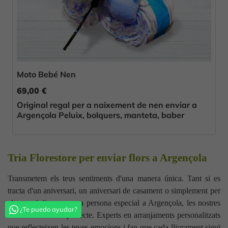
Moto Bebé Nen
69,00 €
Original regal per a naixement de nen enviar a
Argençola Peluix, bolquers, manteta, baber
Tria Florestore per enviar flors a Argençola
Transmetem els teus sentiments d'una manera única. Tant si es
tracta d'un aniversari, un aniversari de casament o simplement per
alegrar el dia a aquesta persona especial a Argençola, les nostres
¿Te puedo ayudar?
flors són el detall perfecte. Experts en arranjaments personalitzats
que reflecteixen les teves emocions i fan que cada lliurament sigui