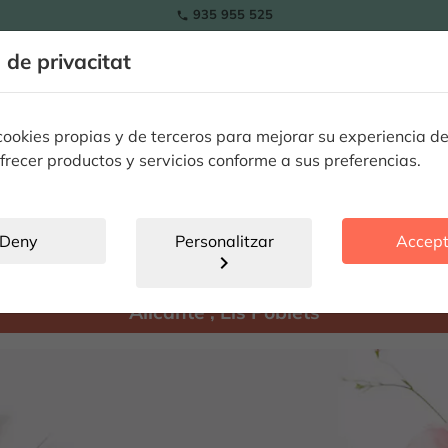
935 955 525

a de privacitat
RAMOS
Tulipes
Flors
Plantes
Ocassions especials
Flors 
okies propias y de terceros para mejorar su experiencia de
frecer productos y servicios conforme a sus preferencias.
Els Poblets
location_city
Deny
Personalitzar
Accept
chevron_right
Hay
productes disponibles per enviar a:
Alicante
,
Els Poblets