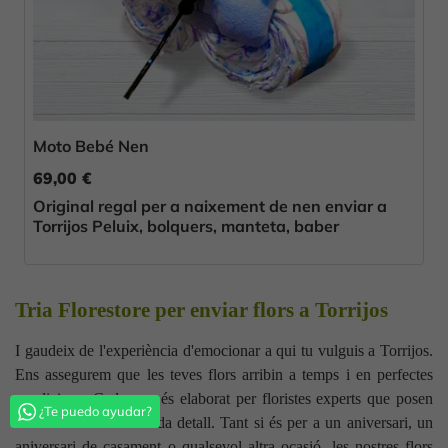
Moto Bebé Nen
69,00 €
Original regal per a naixement de nen enviar a
Torrijos Peluix, bolquers, manteta, baber
Tria Florestore per enviar flors a Torrijos
I gaudeix de l'experiència d'emocionar a qui tu vulguis a Torrijos.
Ens assegurem que les teves flors arribin a temps i en perfectes
condicions. Cada ram és elaborat per floristes experts que posen
¿Te puedo ayudar?
cura i dedicació en cada detall. Tant si és per a un aniversari, un
aniversari de casament o qualsevol altra ocasió, les nostres flors