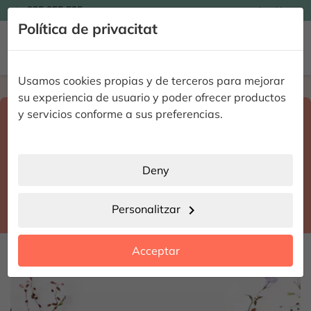

935 955 525
Catalán

Política de privacitat


Usamos cookies propias y de terceros para mejorar
Home
Enviar flores a domicilio
Toledo
su experiencia de usuario y poder ofrecer productos
Select destination and delivery date
y servicios conforme a sus preferencias.
search
Toledo
place
Deny
Torrijos
location_city
Personalitzar
chevron_right
date_range
Acceptar