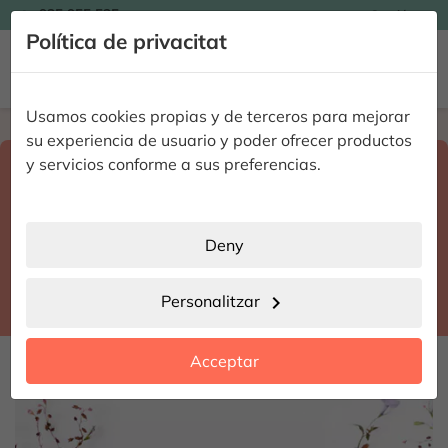

935 955 525
Catalán

Política de privacitat


Usamos cookies propias y de terceros para mejorar
Home
Enviar flores a domicilio
Madrid
su experiencia de usuario y poder ofrecer productos
Select destination and delivery date
y servicios conforme a sus preferencias.
search
Madrid
place
Deny
Madrid
location_city
Personalitzar
chevron_right
date_range
Acceptar