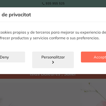
935 955 525

a de privacitat
RAMOS
Tulipes
Flors
Plantes
Ocassions especials
Flors 
okies propias y de terceros para mejorar su experiencia de
frecer productos y servicios conforme a sus preferencias.
Sóller
location_city
Deny
Personalitzar
Accept
chevron_right
Hay
productes disponibles per enviar a:
Islas Baleares
,
Sóller