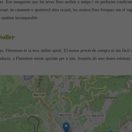
er. Ens assegurem que les teves flors arribin a temps i en perfectes condicio
ersari de casament o qualsevol altra ocasió, les nostres flors fresques són el reg
a qualitat incomparable.
Soller
oller, Florestore és la teva millor opció. El nostre procés de compra és tan fàci
telació, a Florestore tenim opcions per a tots. Sorprèn als teus éssers estimat