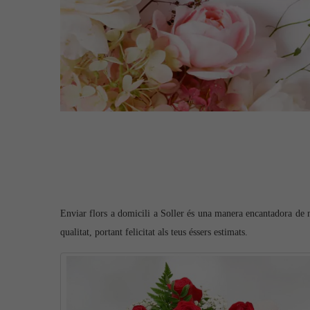
Enviar flors a domicili a Soller és una manera encantadora de mo
qualitat, portant felicitat als teus éssers estimats.