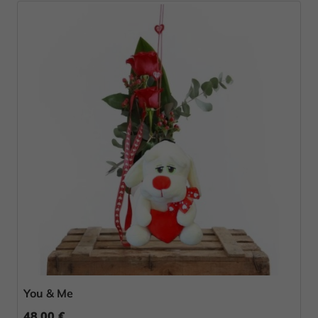
You & Me
48,00 €