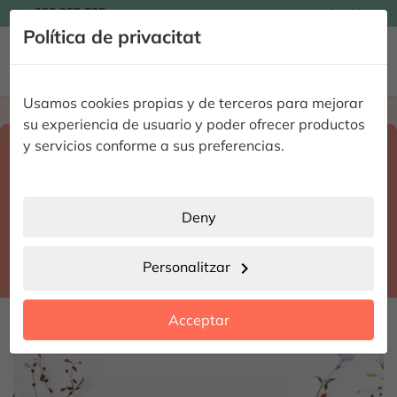

935 955 525
Catalán

Política de privacitat


Usamos cookies propias y de terceros para mejorar
Home
Enviar flores a domicilio
Islas Baleares
su experiencia de usuario y poder ofrecer productos
Select destination and delivery date
y servicios conforme a sus preferencias.
search
Islas Baleares
place
Deny
Santa Margalida
location_city
Personalitzar
chevron_right
date_range
Acceptar