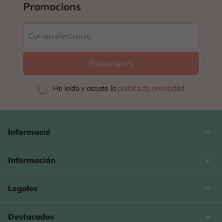
Promocions
He leído y acepto la
política de privacidad
keyboard_arrow_down
Informació

Información

Legales

Destacados