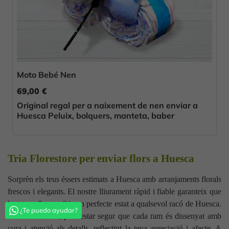
Moto Bebé Nen
69,00 €
Original regal per a naixement de nen enviar a
Huesca Peluix, bolquers, manteta, baber
Tria Florestore per enviar flors a Huesca
Sorprèn els teus éssers estimats a Huesca amb arranjaments florals
frescos i elegants. El nostre lliurament ràpid i fiable garanteix que
les teves flors arribin en perfecte estat a qualsevol racó de Huesca.
¿Te puedo ayudar?
Amb Florestore, pots estar segur que cada ram és dissenyat amb
cura i atenció als detalls, reflectint la teva apreciació i afecte. A