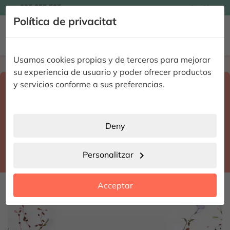

935 955 525
Catalán

Política de privacitat


Usamos cookies propias y de terceros para mejorar
Home
Enviar flores a domicilio
Huesca
su experiencia de usuario y poder ofrecer productos
Select destination and delivery date
y servicios conforme a sus preferencias.
search
Huesca
place
Deny
Huesca
location_city
Personalitzar
chevron_right
date_range
Acceptar