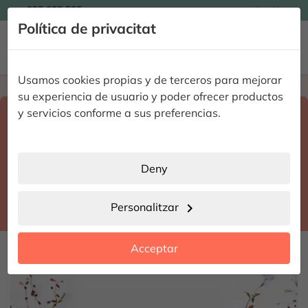

935 955 525
Catalán

Política de privacitat


Usamos cookies propias y de terceros para mejorar
Home
Enviar flores a domicilio
Girona
su experiencia de usuario y poder ofrecer productos
Select destination and delivery date
y servicios conforme a sus preferencias.
search
Girona
place
Deny
Torroella de Montgrí
location_city
Personalitzar
chevron_right
date_range
Acceptar