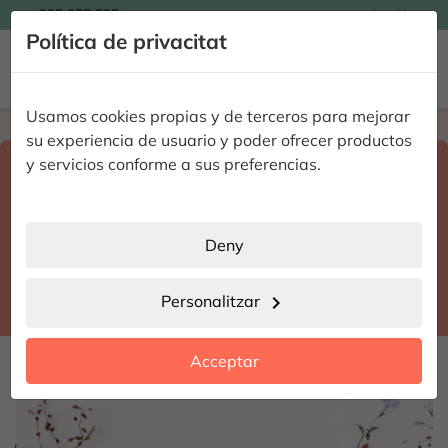

935 955 525
Catalán

Política de privacitat


Usamos cookies propias y de terceros para mejorar
Home
Enviar flores a domicilio
Barcelona
su experiencia de usuario y poder ofrecer productos
Select destination and delivery date
y servicios conforme a sus preferencias.
search
Barcelona
place
Deny
Barcelona
location_city
Personalitzar
chevron_right
date_range
Acceptar