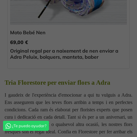
Moto Bebé Nen
69,00 €
Original regal per a naixement de nen enviar a
Adra Peluix, bolquers, manteta, baber
Tria Florestore per enviar flors a Adra
I gaudeix de l'experiència d'emocionar a qui tu vulguis a Adra.
Ens assegurem que les teves flors arribin a temps i en perfectes
condicions. Cada ram és elaborat per floristes experts que posen
cura i dedicació en cada detall. Tant si és per a un aniversari, un
aniversari de casament o qualsevol altra ocasió, les nostres flors
¿Te puedo ayudar?
fresques són el regal ideal. Confia en Florestore per fer arribar els