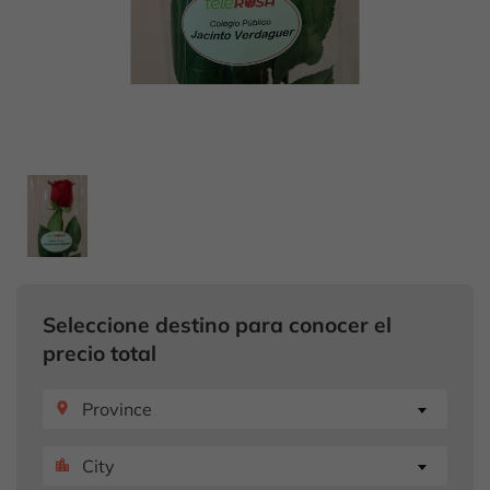
Seleccione destino para conocer el
precio total
Province
place
City
location_city