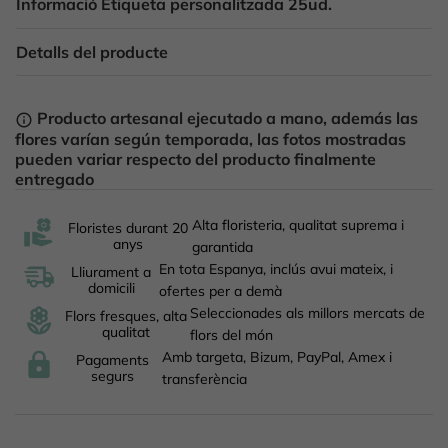
Informació Etiqueta personalitzada 25ud.
Detalls del producte
Producto artesanal ejecutado a mano, además las
info_outline
flores varían según temporada, las fotos mostradas
pueden variar respecto del producto finalmente
entregado
Alta floristeria, qualitat suprema i
Floristes durant 20
anys
garantida
En tota Espanya, inclús avui mateix, i
Lliurament a
domicili
ofertes per a demà
Seleccionades als millors mercats de
Flors fresques, alta
qualitat
flors del món
Amb targeta, Bizum, PayPal, Amex i
Pagaments
segurs
transferència