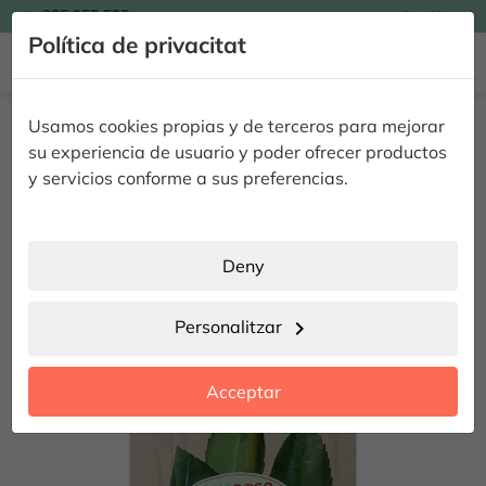

935 955 525
Catalán

Política de privacitat


Inici
Complements
Etiqueta personalitzada 25ud.
Usamos cookies propias y de terceros para mejorar
Etiqueta personalitzada 25ud.
su experiencia de usuario y poder ofrecer productos
y servicios conforme a sus preferencias.
Deny
Personalitzar
chevron_right
Acceptar