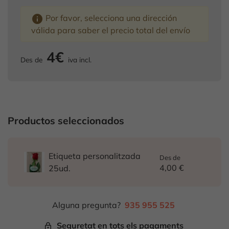
info
Por favor, selecciona una dirección
válida para saber el precio total del envío
4€
Des de
iva incl.
Productos seleccionados
Etiqueta personalitzada
Des de
4,00 €
25ud.
Alguna pregunta?
935 955 525
Seguretat en tots els pagaments
lock_outline