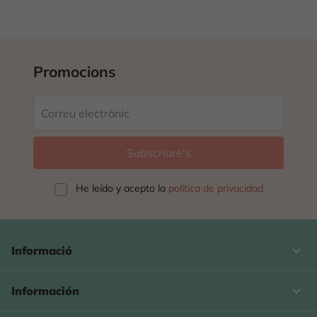
Promocions
He leído y acepto la
política de privacidad
keyboard_arrow_down
Informació

Información